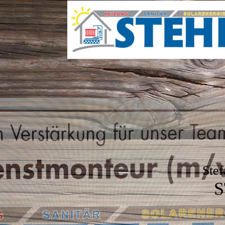
Stef
S